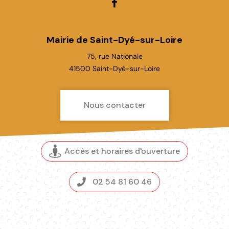
Lien
vers
le
Mairie de Saint-Dyé-sur-Loire
compte
75, rue Nationale
Facebook
41500 Saint-Dyé-sur-Loire
Nous contacter
Accès et horaires d'ouverture
02 54 81 60 46