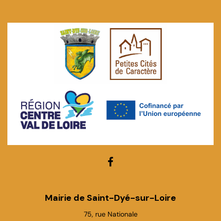
Lien
vers
le
Mairie de Saint-Dyé-sur-Loire
compte
75, rue Nationale