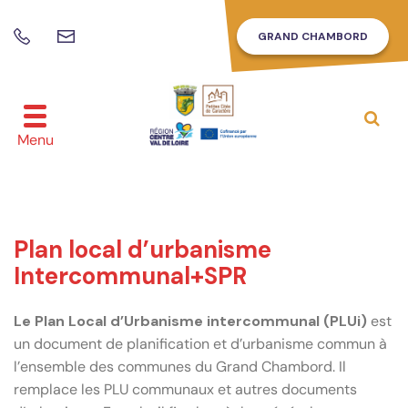
Gestion des traceurs
GRAND CHAMBORD
Nous
02
contacter
54
81
60
Alle
à
46
Menu
la
rec
Plan local d’urbanisme
Intercommunal+SPR
Le Plan Local d’Urbanisme intercommunal (PLUi)
est
un document de planification et d’urbanisme commun à
l’ensemble des communes du Grand Chambord. Il
remplace les PLU communaux et autres documents